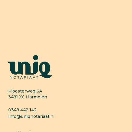
Hoe kunnen wij
je helpen?
Neem contact op
Kloosterweg 6A
3481 XC
Harmelen
0348 442 142
info@uniqnotariaat.nl