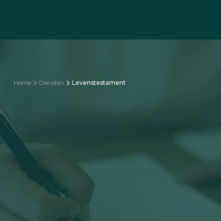
Home
Diensten
Levenstestament