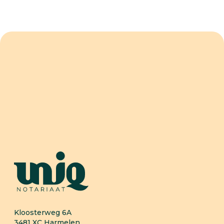
Hoe kunnen wij
je helpen?
Neem contact op
Kloosterweg 6A
3481 XC
Harmelen